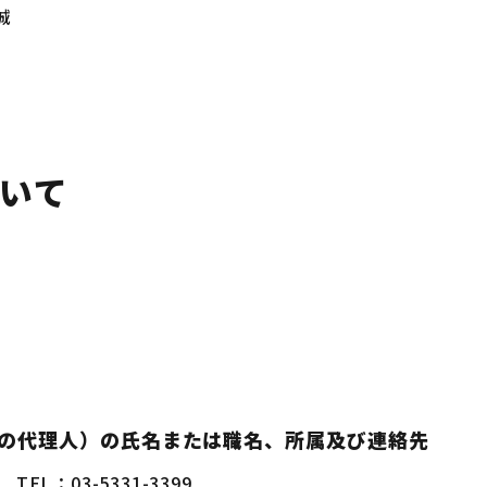
誠
いて
の代理人）の氏名または職名、所属及び連絡先
L：03-5331-3399