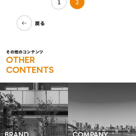
1
2
戻る
その他のコンテンツ
O
T
H
E
R
C
O
N
T
E
N
T
S
BRAND
COMPANY