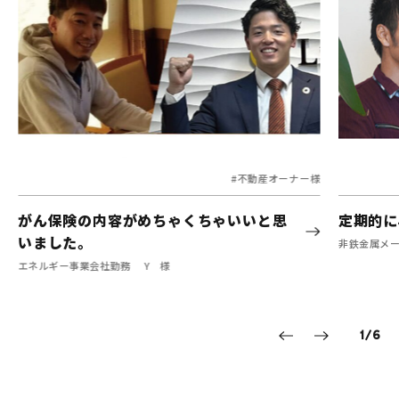
#不動産オーナー様
がん保険の内容がめちゃくちゃいいと思
定期的に
いました。
非鉄金属メー
エネルギー事業会社勤務 Y 様
1
/
6