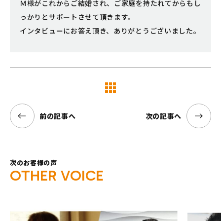
Ｍ様がこれからご結婚され、ご家庭を持たれてからもし
っかりとサポートさせて頂きます。
インタビューにお答え頂き、ありがとうございました。
覧へ
前の記事へ
次の記事へ
次のお客様の声
O
T
H
E
R
V
O
I
C
E