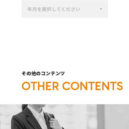
年月を選択してください
その他のコンテンツ
O
T
H
E
R
C
O
N
T
E
N
T
S