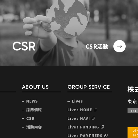
CSR
CSR活動
ABOUT US
GROUP SERVICE
株
東京
NEWS
Lives
声
採用情報
Lives HOME
TEL
CSR
Lives NAVI
活動内容
Lives FUNDING
Lives PARTNERS