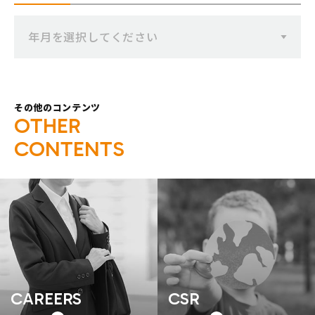
年月を選択してください
その他のコンテンツ
O
T
H
E
R
C
O
N
T
E
N
T
S
CAREERS
CSR