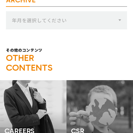
年月を選択してください
その他のコンテンツ
O
T
H
E
R
C
O
N
T
E
N
T
S
CAREERS
CSR