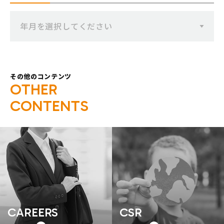
年月を選択してください
その他のコンテンツ
O
T
H
E
R
C
O
N
T
E
N
T
S
CAREERS
CSR