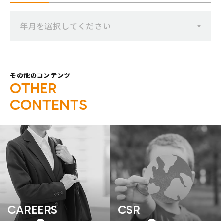
年月を選択してください
その他のコンテンツ
O
T
H
E
R
C
O
N
T
E
N
T
S
CAREERS
CSR