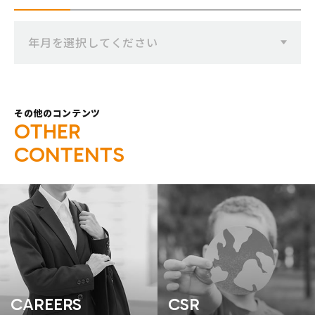
年月を選択してください
その他のコンテンツ
O
T
H
E
R
C
O
N
T
E
N
T
S
CAREERS
CSR