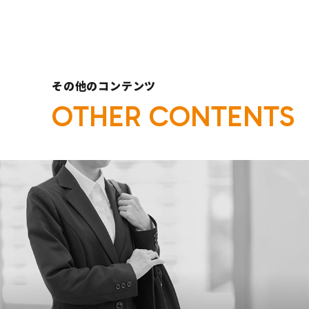
その他のコンテンツ
O
T
H
E
R
C
O
N
T
E
N
T
S