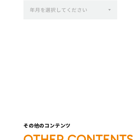
年月を選択してください
その他のコンテンツ
O
T
H
E
R
C
O
N
T
E
N
T
S