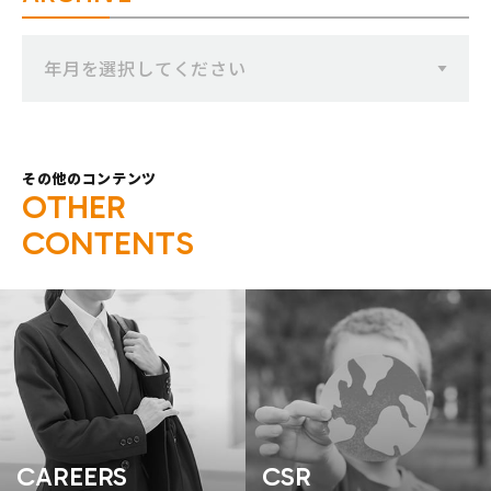
年月を選択してください
その他のコンテンツ
O
T
H
E
R
C
O
N
T
E
N
T
S
CAREERS
CSR