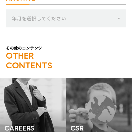
年月を選択してください
その他のコンテンツ
O
T
H
E
R
C
O
N
T
E
N
T
S
CAREERS
CSR