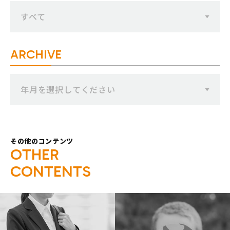
すべて
ARCHIVE
年月を選択してください
その他のコンテンツ
O
T
H
E
R
C
O
N
T
E
N
T
S