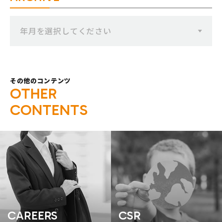
年月を選択してください
その他のコンテンツ
O
T
H
E
R
C
O
N
T
E
N
T
S
CAREERS
CSR