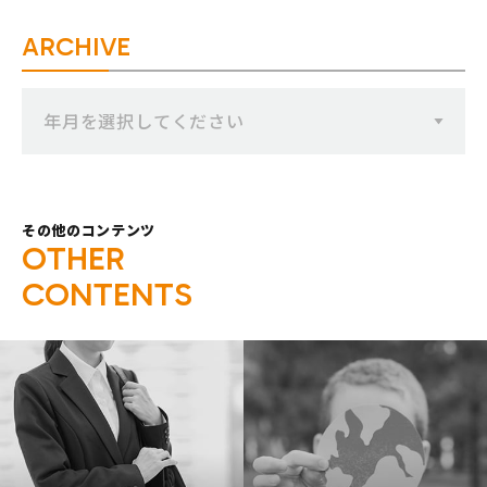
ARCHIVE
年月を選択してください
その他のコンテンツ
O
T
H
E
R
C
O
N
T
E
N
T
S