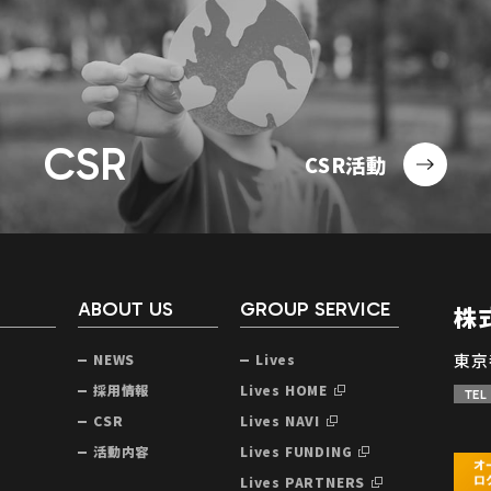
CSR
CSR活動
ABOUT US
GROUP SERVICE
株
東京
NEWS
Lives
声
採用情報
Lives HOME
TEL
CSR
Lives NAVI
活動内容
Lives FUNDING
Lives PARTNERS