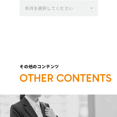
一覧へ
年月を選択してください
その他のコンテンツ
O
T
H
E
R
C
O
N
T
E
N
T
S