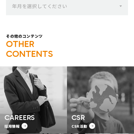
年月を選択してください
その他のコンテンツ
O
T
H
E
R
C
O
N
T
E
N
T
S
CAREERS
CSR
採用情報
CSR活動