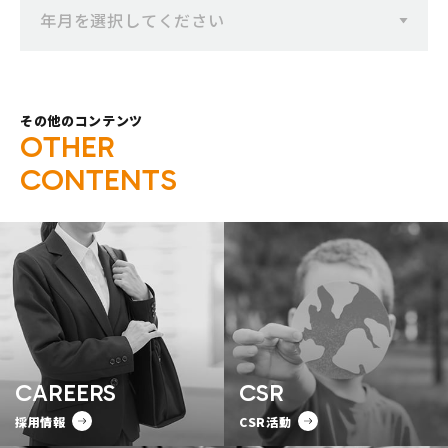
年月を選択してください
その他のコンテンツ
O
T
H
E
R
C
O
N
T
E
N
T
S
CAREERS
CSR
採用情報
CSR活動