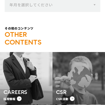
年月を選択してください
その他のコンテンツ
O
T
H
E
R
C
O
N
T
E
N
T
S
CAREERS
CSR
採用情報
CSR活動