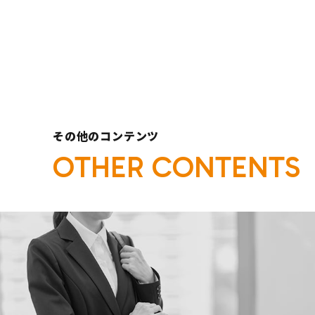
その他のコンテンツ
O
T
H
E
R
C
O
N
T
E
N
T
S