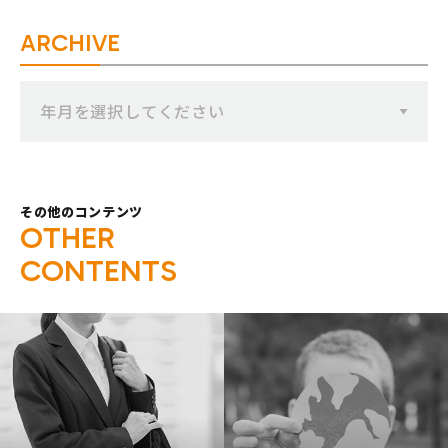
ARCHIVE
年月を選択してください
その他のコンテンツ
O
T
H
E
R
C
O
N
T
E
N
T
S