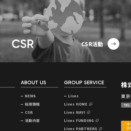
CSR
CSR活動
ABOUT US
GROUP SERVICE
株
東京
NEWS
Lives
声
採用情報
Lives HOME
TEL
CSR
Lives NAVI
活動内容
Lives FUNDING
Lives PARTNERS