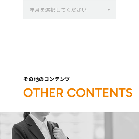
一覧へ
年月を選択してください
その他のコンテンツ
O
T
H
E
R
C
O
N
T
E
N
T
S