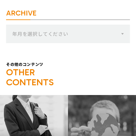
ARCHIVE
年月を選択してください
その他のコンテンツ
O
T
H
E
R
C
O
N
T
E
N
T
S