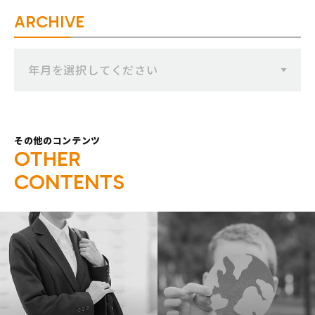
ARCHIVE
年月を選択してください
その他のコンテンツ
O
T
H
E
R
C
O
N
T
E
N
T
S