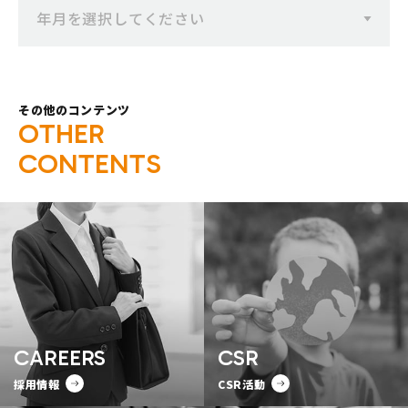
年月を選択してください
その他のコンテンツ
O
T
H
E
R
C
O
N
T
E
N
T
S
CAREERS
CSR
採用情報
CSR活動