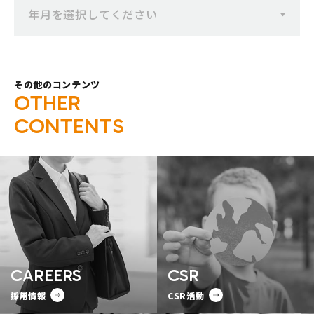
年月を選択してください
その他のコンテンツ
O
T
H
E
R
C
O
N
T
E
N
T
S
CAREERS
CSR
採用情報
CSR活動