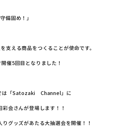
で守備固め！」
生を支える商品をつくることが使命です。
で開催5回目となりました！
atozaki Channel」に
田彩会さんが登場します！！
入りグッズがあたる大抽選会を開催！！