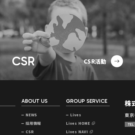
CSR
CSR活動
ABOUT US
GROUP SERVICE
株
東京
NEWS
Lives
声
採用情報
Lives HOME
TEL
CSR
Lives NAVI