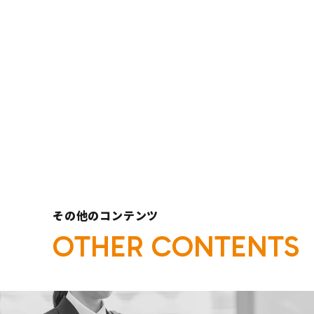
一覧へ
その他のコンテンツ
O
T
H
E
R
C
O
N
T
E
N
T
S