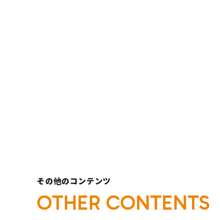
一覧へ
その他のコンテンツ
O
T
H
E
R
C
O
N
T
E
N
T
S