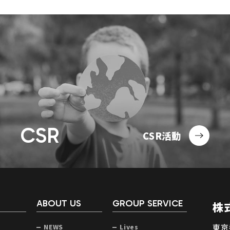
CSR
CSR活動
ABOUT US
GROUP SERVICE
株
東京
NEWS
Lives