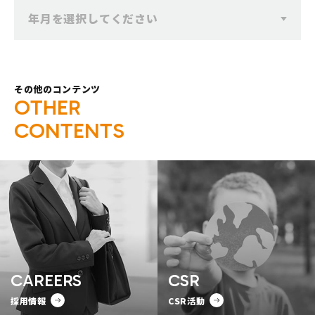
年月を選択してください
その他のコンテンツ
O
T
H
E
R
C
O
N
T
E
N
T
S
CAREERS
CSR
採用情報
CSR活動