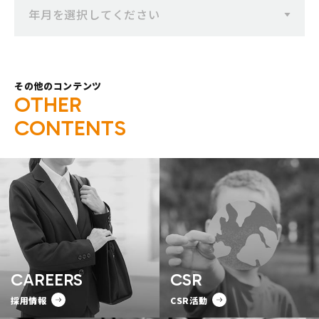
年月を選択してください
その他のコンテンツ
O
T
H
E
R
C
O
N
T
E
N
T
S
CAREERS
CSR
採用情報
CSR活動