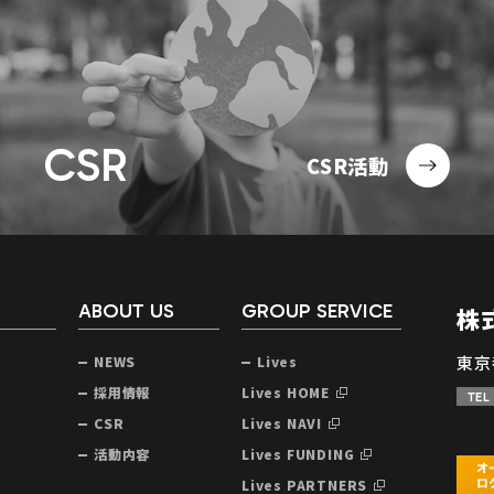
CSR
CSR活動
ABOUT US
GROUP SERVICE
株
東京
NEWS
Lives
声
採用情報
Lives HOME
TEL
CSR
Lives NAVI
活動内容
Lives FUNDING
Lives PARTNERS