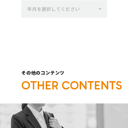
一覧へ
年月を選択してください
その他のコンテンツ
O
T
H
E
R
C
O
N
T
E
N
T
S