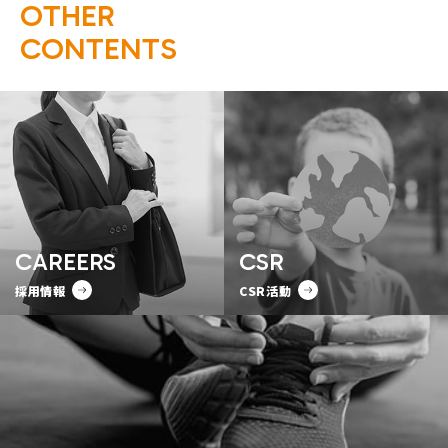
O
T
H
E
R
C
O
N
T
E
N
T
S
CAREERS
CSR
採用情報
CSR活動