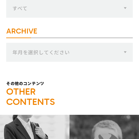
すべて
ARCHIVE
年月を選択してください
その他のコンテンツ
O
T
H
E
R
C
O
N
T
E
N
T
S